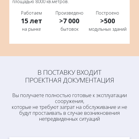
площадью 8000 кв.метров.
Работаем
Произведено
Построено
15 лет
>7 000
>500
на рынке
бытовок
модульных зданий
Модульные здания более 57 м2, АБК,
вахтовые городки, общежития в аренду.
Мы готовы предложить индивидуальное решение и
В ПОСТАВКУ ВХОДИТ
персональные цены на аренду модульных зданий, чья
ПРОЕКТНАЯ ДОКУМЕНТАЦИЯ
площадь превышает более 57 м2. По Вашему запросу,
наша команда выполнит расчет оптимальной площади
и состава модульного здания исходя их норм, которые
Вы получаете полностью готовые к эксплуатации
применяются к сооружениям временного
сооружения,
строительства, но и не забывая о реалиях и
которые не требуют затрат на обслуживание и не
экономической выгоды потенциального Арендатора.
будут простаивать в случае возникновения
Персональный подход к Заказчикам и собственный
непредвиденных ситуаций
опыт в производстве модульных зданий, позволяет
нашим клиентам получать выгодные условия арендных
02. Прямые поставки строительных
ставок, оперативное предоставление