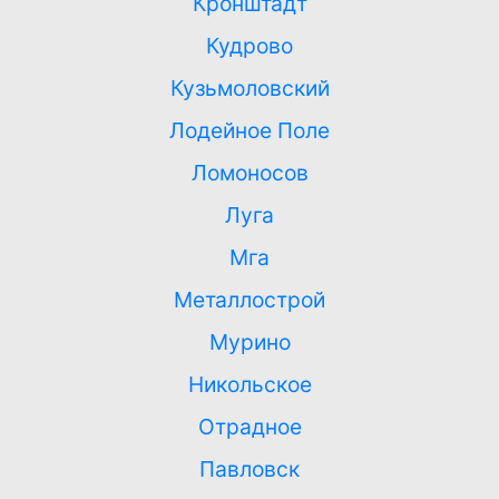
Кронштадт
бытовки
строительная бытовка;
металлические; пвх
входная
окна
Кудрово
металлическая дверь;
фурнитура
Кузьмоловский
Лодейное Поле
блок-контейнер;
модульное здание;
внутренняя отделка
стеклопакет; вагонка
Ломоносов
Луга
бытовка; большие окна;
современная
современная отделка
строительная бытовка;
внутренняя отделка
Мга
Металлострой
блок-контейнер; пвх
модульное здание;
окна
жилое помещение
Мурино
Никольское
жилая бытовка;
строительная бытовка;
Отрадное
современная отделка
прихожая; внешняя
отделка
07. Мы — профессионалы в аренде
Павловск
бытовок