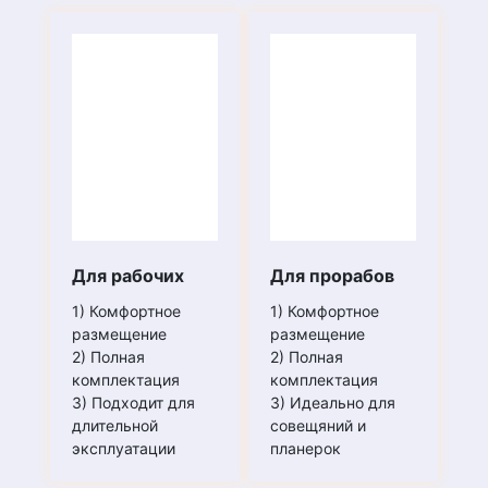
являются хитами продаж у нас в силу удобства
комфорта, и недорогой цены.
Комплект белья
С удовольствием предлагаем вам разные виды и
Для рабочих
Для прорабов
варианты постельного белья
1) Комфортное
1) Комфортное
размещение
размещение
2) Полная
2) Полная
комплектация
комплектация
3) Подходит для
3) Идеально для
длительной
совещяний и
эксплуатации
планерок