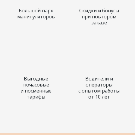
внутри.
Большой парк
Скидки и бонусы
манипуляторов
при повтором
Чаще всего в ремонте нуждаются:
заказе
- Внутренняя отделка стен и потолков;
- Замена напольных покрытий;
- Замена оконных и дверных блоков;
- Ремонт кровли или фасадов бытовок;
- Окраска или замена частей силовых каркасов.
Выгодные
Водители и
почасовые
операторы
и посменные
с опытом работы
тарифы
от 10 лет