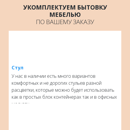
Регулярная санитарная уборка
УКОМПЛЕКТУЕМ БЫТОВКУ
Санитарной уборке подлежат все без исключения
МЕБЕЛЬЮ
поверхности помещения (пол, стены, потолки,
ПО ВАШЕМУ ЗАКАЗУ
подоконники), протираются дезинфекционными
препаратами дверные ручки, перила, зеркала,
мебель, радиаторы.
Дезинсекция служит для уничтожения различных
кровососущих и паразитирующих насекомых -
комаров, клещей, мух и так далее. Эти виды
санитарной уборки проводятся посредством
Стул
распыления специальных препаратов в помещении
подготовленным персоналом.
У нас в наличии есть много вариантов
комфортных и не дорогих стульев разной
расцветки, которые можно будет использовать
как в простых блок контейнерах так и в офисных
модулях.