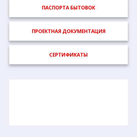
материалов
быстровозводимых модульных зданий в аренду,
ПАСПОРТА БЫТОВОК
возможность иметь надежного и единого партнера
при многократной или длительной аренде.
За счет многолетнего опыта в сфере производства и
строительства мобильных сооружений и модульных
ПРОЕКТНАЯ ДОКУМЕНТАЦИЯ
зднаний нам удалось наладить связи с прямыми
поставщиками строительных материалов.
СЕРТИФИКАТЫ
Наряду с вопросами по организации раздевалки для
рабочих, их проживанию на стройке, организации
рабочего места прораба или обустройству склада на
объекте строительства, одним из важнейших вопросов
является где рабочие будут принимать душ и куда они
будут ходить в туалет! Оптимальным решением в
подобной ситуации, будет аренда сантехнической