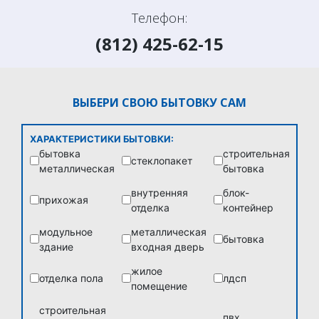
(душевой или туалетной) бытовки. Взяв в аренду
Телефон:
сантехнический блок-контейнер, Вам достаточно будет
(812) 425-62-15
03. Автоматизированное производство
его подключить к водоснабжению, канализации и
можно начинать пользоваться!
Мы ценим своих клиентов и всегда предлагаем
приятные
бонусы и подарки.
ВЫБЕРИ СВОЮ БЫТОВКУ САМ
Узнайте подробнее о действующих акциях у нашего
менеджера по телефону
(812) 425-62-15
или оставьте
ХАРАКТЕРИСТИКИ БЫТОВКИ:
заявку на обратный звонок — мы моментально
бытовка
строительная
стеклопакет
перезвоним.
металлическая
бытовка
внутренняя
блок-
прихожая
отделка
контейнер
модульное
металлическая
бытовка
здание
входная дверь
жилое
отделка пола
лдсп
помещение
строительная
пвх