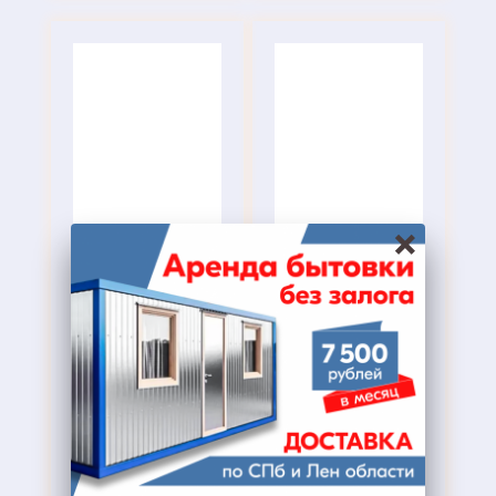
×
Морские
Офисные
контейнеры
модули
1) Комфортное
1) Комфортное
размещение
размещение
2) Полная
2) Полная
комплектация
комплектация
3) Подходит для
3) Идеально для
длительной
встреч и
транспортировки
переговоров